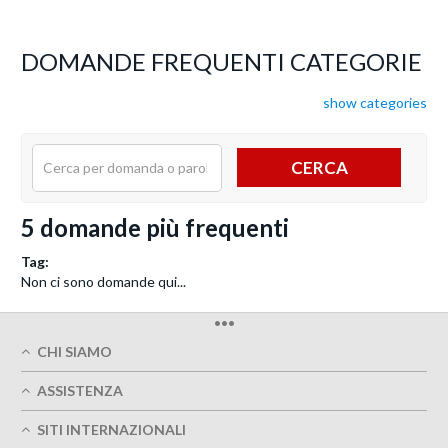
DOMANDE FREQUENTI CATEGORIE
show categories
CERCA
5 domande più frequenti
Tag:
Non ci sono domande qui...
•••
CHI SIAMO
Chi siamo
ASSISTENZA
Qualità di stampa
Il Mio Account
Consegne puntuali
SITI INTERNAZIONALI
Traccia il mio ordine
Verde