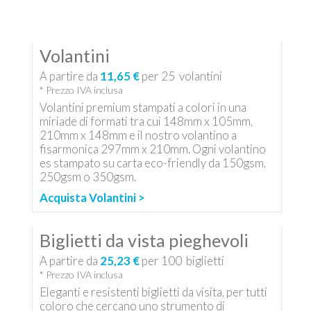
Volantini
A partire da
11,65 €
per
25
volantini
* Prezzo IVA inclusa
Volantini premium stampati a colori in una
miriade di formati tra cui 148mm x 105mm,
210mm x 148mm e il nostro volantino a
fisarmonica 297mm x 210mm. Ogni volantino
es stampato su carta eco-friendly da 150gsm,
250gsm o 350gsm.
Acquista Volantini >
Biglietti da vista pieghevoli
A partire da
25,23 €
per
100
biglietti
* Prezzo IVA inclusa
Eleganti e resistenti biglietti da visita, per tutti
coloro che cercano uno strumento di