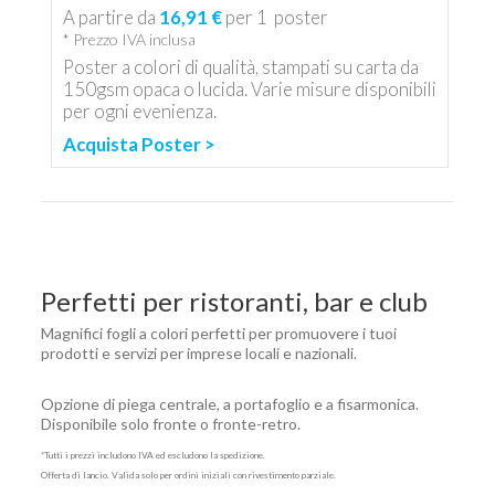
A partire da
16,91 €
per
1
poster
* Prezzo IVA inclusa
Poster a colori di qualità, stampati su carta da
150gsm opaca o lucida. Varie misure disponibili
per ogni evenienza.
Acquista Poster >
Perfetti per ristoranti, bar e club
Magnifici fogli a colori perfetti per promuovere i tuoi
prodotti e servizi per imprese locali e nazionali.
Opzione di piega centrale, a portafoglio e a fisarmonica.
Disponibile solo fronte o fronte-retro.
*Tutti i prezzi includono IVA ed escludono la spedizione.
Offerta di lancio. Valida solo per ordini iniziali con rivestimento parziale.